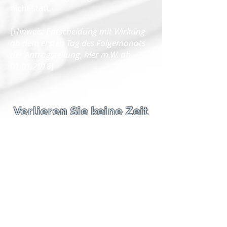
nicht statt.
[
Hinweis: Entscheidung mit Wirkung
ab dem ersten Tag des Folgemonats
der Antragstellung, hier m.W. ab
01.01.2018
]
Verlieren Sie keine Zeit
- Kostenlose
Ersteinschätzung!
Nehmen Sie am Besten sofort mit
uns Kontakt auf!
Abänderungsentscheidungen in
Versorgungsausgleichssachen
wirken (erst) ab dem ersten Tag des
Monats, der auf den Zeitpunkt der