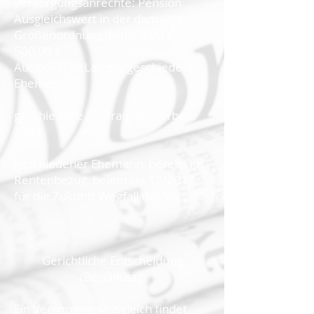
Versorgungsanrechte: Pension
Ausgleichswert in der damaligen
Größenordnung (mtl.): 0,00 € -
500,00 €
Ausgleich zu Lasten: geschiedener
Ehemann
geschiedene Ehefrau verstorben:
2004
geschiedener Ehemann, bereits im
Rentenbezug, beantragt 12/2017
für die Zukunft Wegfall des VA
Gerichtliche Entscheidung
(Beschluss):
Ein Versorgungsausgleich findet