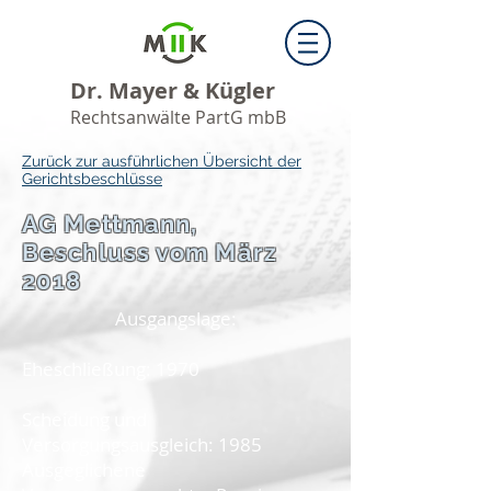
Dr. Mayer & Kügler
Rechtsanwälte PartG mbB
Zurück zur ausführlichen Übersicht der
Gerichtsbeschlüsse
AG Mettmann,
Beschluss vom März
2018
Ausgangslage:
Eheschließung: 1970
Scheidung und
Versorgungsausgleich: 1985
Ausgeglichene