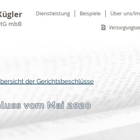
Kügler
Dienstleistung
Beispiele
Über uns/I
rtG mbB
Versorgungsau
Übersicht der Gerichtsbeschlüsse
hluss vom Mai 2020
Ausgangslage: