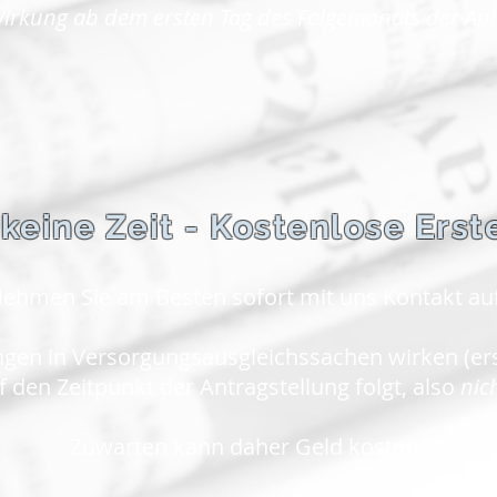
irkung ab dem ersten Tag des Folgemonats der Antr
 keine Zeit - Kostenlose Ers
ehmen Sie am Besten sofort mit uns Kontakt auf
en in Versorgungsausgleichssachen wirken (ers
 den Zeitpunkt der Antragstellung folgt, also
nic
Zuwarten kann daher Geld kosten.