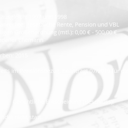
ausgleich: 1997 und 1998
nrechte: gesetzliche Rente, Pension und VBL
igen Größenordnung (mtl.): 0,00 € - 500,00 €
hiedener Ehemann
rben: 2015
its im Pensionsbezug, beantragt 07/2019 für die
Gerichtliche Entscheidung (Beschluss):
ndet nicht statt.