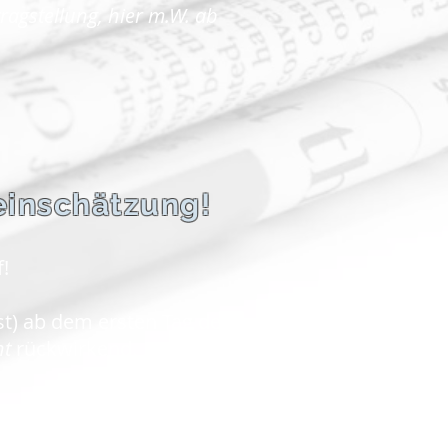
agstellung, hier m.W. ab
teinschätzung!
!
t) ab dem ersten Tag des
ht
rückwirkend.