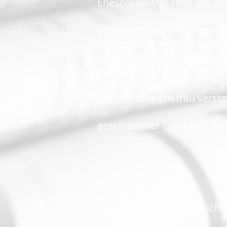
Eheschließung: 1976
Scheidung und Versorgungs
Ausgeglichene Versorgungsa
Ausgleichswert in der damal
Ausgleich zu Lasten: gesc
geschiedene Ehefrau versto
geschiedener Ehemann, bere
Der Versorgungsausgleich fi