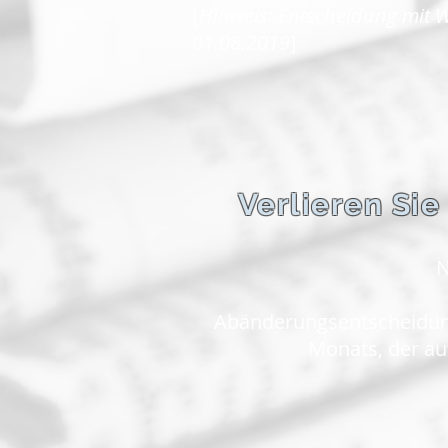
[
Hinweis: Entscheidung mit W
01.08.2019
]
Verlieren Sie
N
Abänderungsentscheidung
Monats, der auf