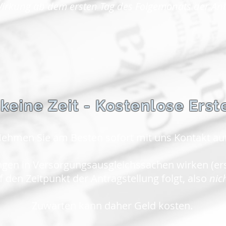
irkung ab dem ersten Tag des Folgemonats der Antr
 keine Zeit - Kostenlose Ers
ehmen Sie am Besten sofort mit uns Kontakt auf
en in Versorgungsausgleichssachen wirken (ers
 den Zeitpunkt der Antragstellung folgt, also
nic
Zuwarten kann daher Geld kosten.