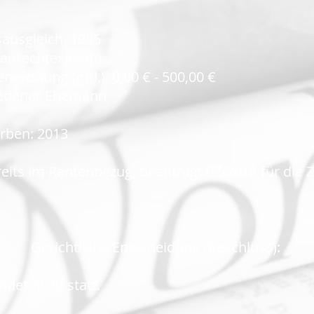
ausgleich: 1985
anrechte: Rente
nordnung (mtl.): 0,00 € - 500,00 €
hiedener Ehemann
rben: 2013
its im Rentenbezug, beantragt 07/2018 für die Z
Gerichtliche Entscheidung (Beschluss):
det nicht statt.