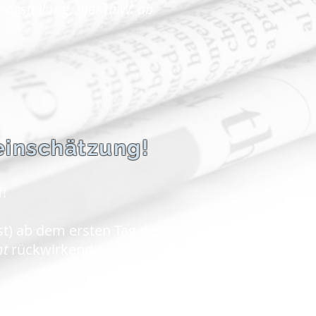
agstellung, hier m.W. ab
teinschätzung!
!
t) ab dem ersten Tag des
ht
rückwirkend.