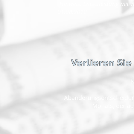
[
Hinweis: Entscheidung mit W
01.08.2018
]
Verlieren Sie
N
Abänderungsentscheidung
Monats, der auf