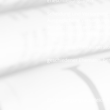
Eheschließung: 1965
Scheidung und Versorgungs
Ausgeglichene Versorgungs
Ausgleichswert in der Größe
Ausgleich zu Lasten: gesc
geschiedene Ehefrau versto
geschiedener Ehemann, bere
Ein Versorgungsausgleich fin