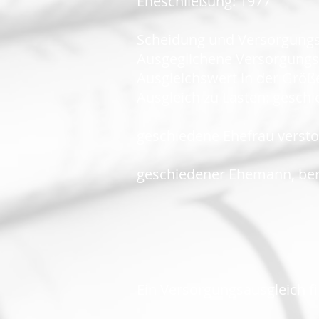
Eheschließung: 1977
Scheidung und Versorgungs
Ausgeglichene Versorgungs
Ausgleichswert in der Größe
Ausgleich zu Lasten: gesc
geschiedene Ehefrau versto
geschiedener Ehemann, bere
Ein Versorgungsausgleich fin