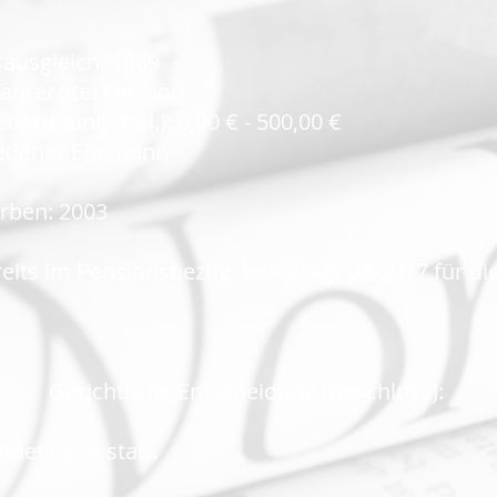
ausgleich: 1989
anrechte: Pension
nordnung (mtl.): 0,00 € - 500,00 €
hiedener Ehemann
rben: 2003
its im Pensionsbezug, beantragt 08/2017 für die
Gerichtliche Entscheidung (Beschluss):
det nicht statt.