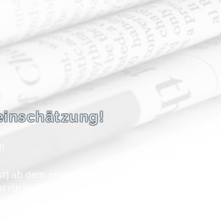
agstellung, hier m.W. ab
teinschätzung!
!
t) ab dem ersten Tag des
ht
rückwirkend.