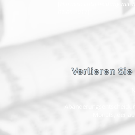
[
Hinweis: Entscheidung mit W
01.09.2017
]
Verlieren Sie
N
Abänderungsentscheidung
Monats, der auf