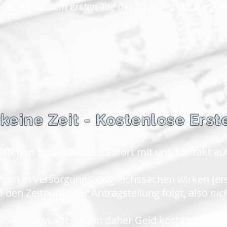
irkung ab dem ersten Tag des Folgemonats der Antr
 keine Zeit - Kostenlose Ers
ehmen Sie am Besten sofort mit uns Kontakt auf
en in Versorgungsausgleichssachen wirken (ers
 den Zeitpunkt der Antragstellung folgt, also
nic
Zuwarten kann daher Geld kosten.