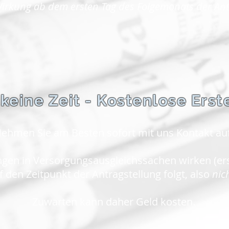
irkung ab dem ersten Tag des Folgemonats der Antr
 keine Zeit - Kostenlose Ers
ehmen Sie am Besten sofort mit uns Kontakt auf
en in Versorgungsausgleichssachen wirken (ers
 den Zeitpunkt der Antragstellung folgt, also
nic
Zuwarten kann daher Geld kosten.