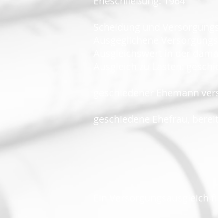
Eheschließung: 1964
Scheidung und Versorgungs
Ausgeglichene Versorgungs
Ausgleichswert in der damal
Ausgleich zu Lasten: gesch
geschiedener Ehemann vers
geschiedene Ehefrau, berei
Ein Versorgungsausgleich fin