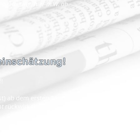
agstellung, hier m.W. ab
teinschätzung!
!
t) ab dem ersten Tag des
ht
rückwirkend.