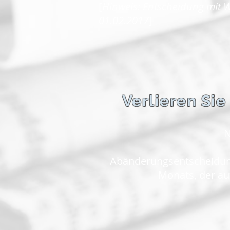
[
Hinweis: Entscheidung mit W
01.02.2017
]
Verlieren Sie
N
Abänderungsentscheidung
Monats, der auf