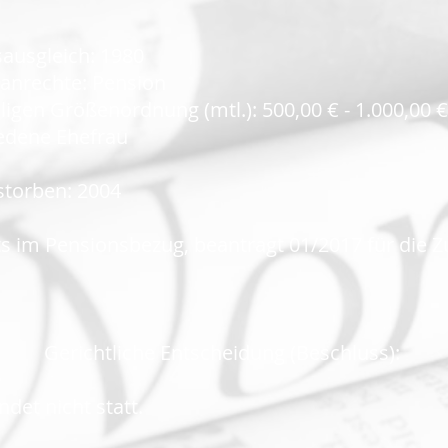
ausgleich: 1980
anrechte: Pension
igen Größenordnung (mtl.): 500,00 € - 1.000,00 €
iedene Ehefrau
torben: 2004
ts im Pensionsbezug, beantragt 01/2017 für die Z
Gerichtliche Entscheidung (Beschluss):
det nicht statt.