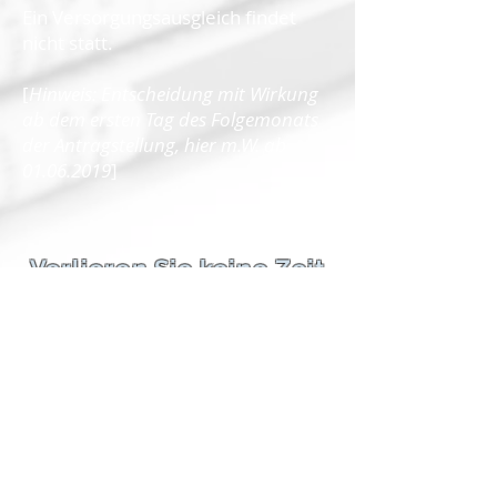
Ein Versorgungsausgleich findet
nicht statt.
[
Hinweis: Entscheidung mit Wirkung
ab dem ersten Tag des Folgemonats
der Antragstellung, hier m.W. ab
01.06.2019
]
Verlieren Sie keine Zeit
- Kostenlose
Ersteinschätzung!
Nehmen Sie am Besten sofort mit
uns Kontakt auf!
Abänderungsentscheidungen in
Versorgungsausgleichssachen
wirken (erst) ab dem ersten Tag des