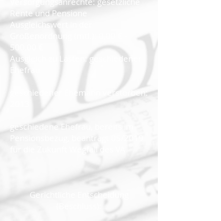
Versorgungsanrechte: gesetzliche
Rente und Pensione
Ausgleichswert in der
Größenordnung (mtl.): 0,00 € -
500,00 €
Ausgleich zu Lasten: geschiedener
Ehefrau
geschiedener Ehemann verstorben:
2013
geschiedene Ehefrau, bereits im
Pensionsbezug, beantragt 05/2019
für die Zukunft Wegfall des VA
Gerichtliche Entscheidung
(Beschluss):