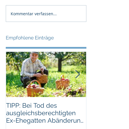
Kommentar verfassen...
Empfohlene Einträge
TIPP: Bei Tod des
TIPP: Alte
ausgleichsberechtigten
Scheidungsun
Ex-Ehegatten Abänderung
aufbewahren
des