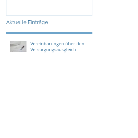
Versorgungsausgleichs
prüfen
Aktuelle Einträge
Vereinbarungen über den
Versorgungsausgleich
Auskunftsansprüche (§ 4
VersAusglG, § 220 FamFG)
Wirksamkeitszeitpunkt einer
Abänderung beim
Versorgungsausgleich (§ 226
Abs. 4 FamFG)